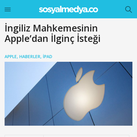
İngiliz Mahkemesinin
Apple’dan İlginç İsteği
APPLE
,
HABERLER
,
IPAD