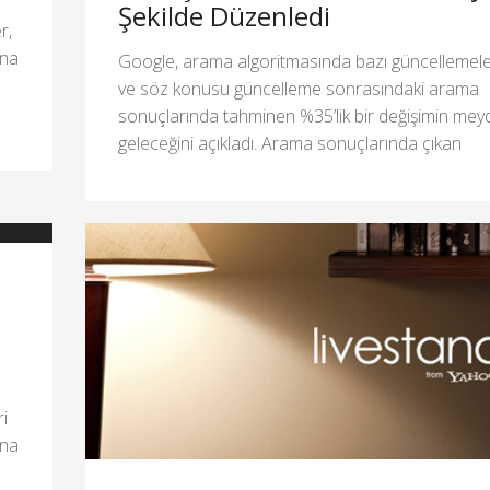
Şekilde Düzenledi
r,
ına
Google, arama algoritmasında bazı güncellemeler
.
ve söz konusu güncelleme sonrasındaki arama
sonuçlarında tahminen %35’lik bir değişimin me
geleceğini açıkladı. Arama sonuçlarında çıkan
ri
ına