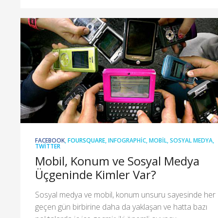
FACEBOOK
,
FOURSQUARE
,
INFOGRAPHIC
,
MOBIL
,
SOSYAL MEDYA
,
TWITTER
Mobil, Konum ve Sosyal Medya
Üçgeninde Kimler Var?
Sosyal medya ve mobil, konum unsuru sayesinde her
geçen gün birbirine daha da yaklaşan ve hatta bazı