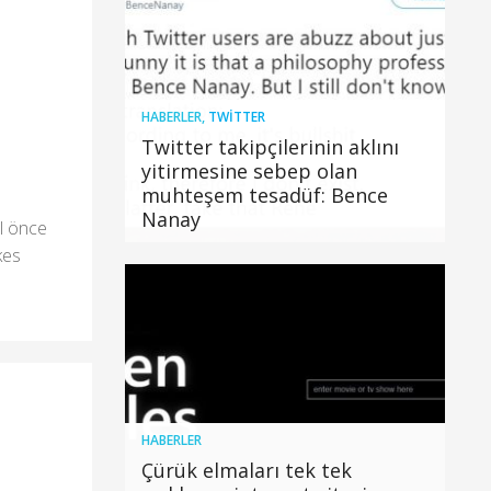
HABERLER
,
TWITTER
Twitter takipçilerinin aklını
yitirmesine sebep olan
muhteşem tesadüf: Bence
Nanay
ıl önce
kes
HABERLER
Çürük elmaları tek tek