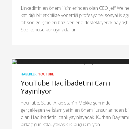
Linkedin’in en önemli isimlerinden olan CEO Jeff Weine
katıldığı bir etkinlikte yönettiği profesyonel sosyal iş ağ
ait son gelişmeleri bazı verilerle destekleyerek paylaştı
Söz konusu konuşmada, an
HABERLER
,
YOUTUBE
YouTube Hac İbadetini Canlı
Yayınlıyor
YouTube, Suudi Arabistan’ın Mekke şehrinde
gerçekleşen ve İslamiyet’in en önemli unsurlarından bi
olan Hac ibadetini canlı yayınlayacak. Kurban Bayram
birkaç gün kala, yaklaşık iki buçuk milyon