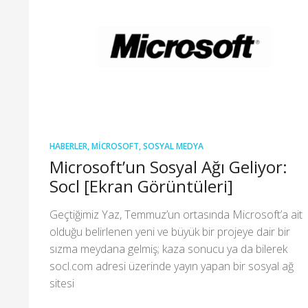
HABERLER
,
MICROSOFT
,
SOSYAL MEDYA
Microsoft’un Sosyal Ağı Geliyor:
Socl [Ekran Görüntüleri]
Geçtiğimiz Yaz, Temmuz’un ortasında Microsoft’a ait
olduğu belirlenen yeni ve büyük bir projeye dair bir
sızma meydana gelmiş; kaza sonucu ya da bilerek
socl.com adresi üzerinde yayın yapan bir sosyal ağ
sitesi