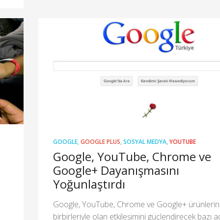
GOOGLE
,
GOOGLE PLUS
,
SOSYAL MEDYA
,
YOUTUBE
Google, YouTube, Chrome ve
Google+ Dayanışmasını
Yoğunlaştırdı
Google, YouTube, Chrome ve Google+ ürünlerin
birbirleriyle olan etkileşimini güçlendirecek bazı a