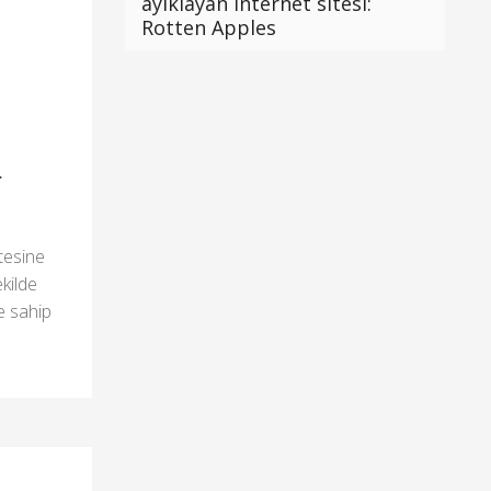
ayıklayan internet sitesi:
Rotten Apples
r
itesine
kilde
e sahip