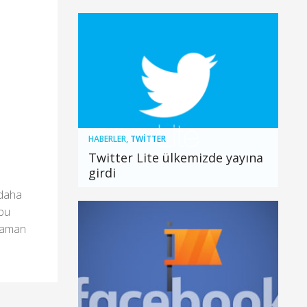
HABERLER
,
TWITTER
Twitter Lite ülkemizde yayına
girdi
 daha
 bu
 zaman