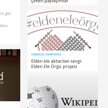
çeken paylaşımlar
e gitti
ydana
HABERLER
,
KAMPANYA
Elden ele aktarılan sevgi:
Elden Ele Örgü projesi