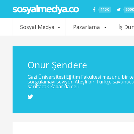
110K
600K
Sosyal Medya
Pazarlama
İş Dü
Onur Şendere
Gazi Üniversitesi Eğitim Fakültesi mezunu bir 
sorgulamayı seviyor. Ateşli bir Türkçe savunucus
sarıl”acak kadar da deli!