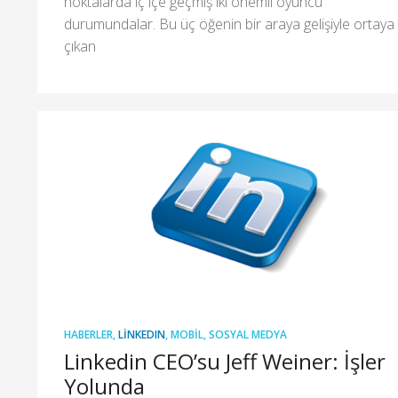
noktalarda iç içe geçmiş iki önemli oyuncu
durumundalar. Bu üç öğenin bir araya gelişiyle ortaya
çıkan
HABERLER
,
LINKEDIN
,
MOBIL
,
SOSYAL MEDYA
Linkedin CEO’su Jeff Weiner: İşler
Yolunda