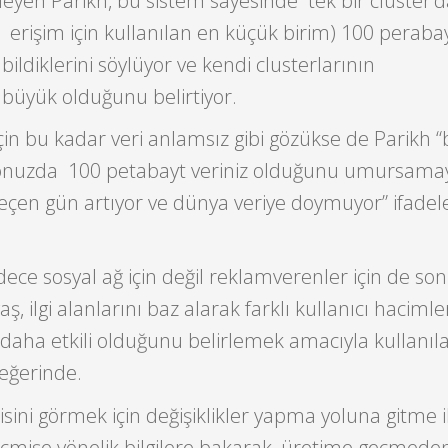
leyen Parikh, bu sistem sayesinde tek bir cluster’d
erişim için kullanılan en küçük birim) 100 peraba
bildiklerini söylüyor ve kendi clusterlarının
büyük olduğunu belirtiyor.
çin bu kadar veri anlamsız gibi gözükse de Parikh “
onuzda 100 petabayt veriniz olduğunu umursama
geçen gün artıyor ve dünya veriye doymuyor” ifadele
dece sosyal ağ için değil reklamverenler için de so
aş, ilgi alanlarını baz alarak farklı kullanıcı haciml
daha etkili olduğunu belirlemek amacıyla kullanıla
eğerinde.
isini görmek için değişiklikler yapma yoluna gitme i
çmişe yönelik bilgilere bakarak, üretime geçmeden