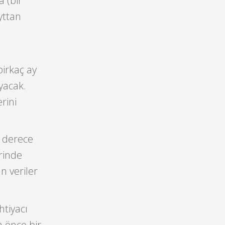
a (bir
yttan
birkaç ay
yacak.
rini
n derece
erinde
n veriler
htiyacı
 önce bir