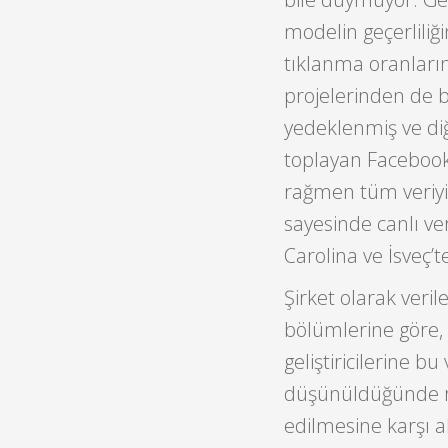
modelin geçerliliğ
tıklanma oranlarını
projelerinden de b
yedeklenmiş ve diğ
toplayan Facebook
rağmen tüm veriyi
sayesinde canlı ver
Carolina ve İsveç’t
Şirket olarak veril
bölümlerine göre
geliştiricilerine bu
düşünüldüğünde rah
edilmesine karşı a