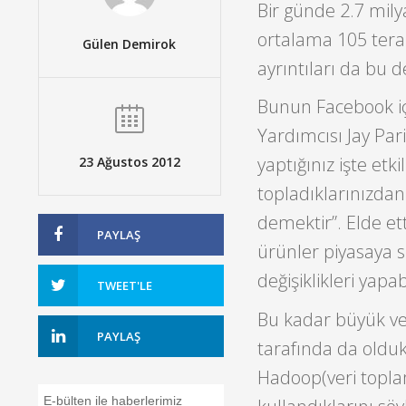
Bir günde 2.7 mily
ortalama 105 terab
Gülen Demirok
ayrıntıları da bu de
Bunun Facebook i
Yardımcısı Jay Pari
yaptığınız işte et
23 Ağustos 2012
topladıklarınızdan
demektir”. Elde ett
PAYLAŞ
ürünler piyasaya s
değişiklikleri yapab
TWEET'LE
Bu kadar büyük ve
PAYLAŞ
tarafında da oldu
Hadoop(veri toplam
E-bülten ile haberlerimiz