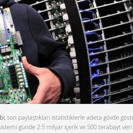
bi
, son paylaştıkları istatistiklerle adeta gövde göste
sistemi günde 2.5 milyar içerik ve 500 terabayt veri i