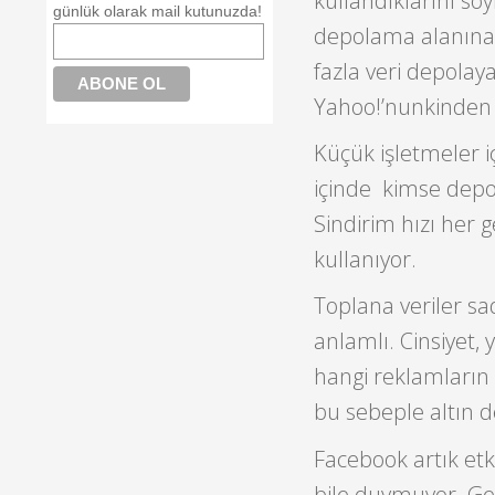
kullandıklarını söy
günlük olarak mail kutunuzda!
depolama alanına 
fazla veri depolaya
Yahoo!’nunkinden 
Küçük işletmeler i
içinde kimse dep
Sindirim hızı her 
kullanıyor.
Toplana veriler sa
anlamlı. Cinsiyet, y
hangi reklamların 
bu sebeple altın d
Facebook artık etk
bile duymuyor. Ge