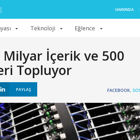
HAKKINDA
nyası
Teknoloji
Eğlence
Milyar İçerik ve 500
eri Topluyor
PAYLAŞ
FACEBOOK
,
SO