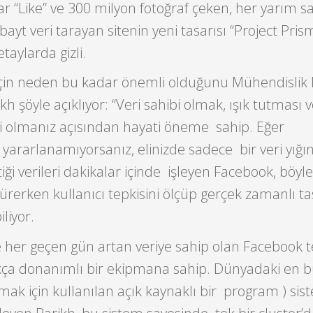
ar “Like” ve 300 milyon fotoğraf çeken, her yarım s
ayt veri tarayan sitenin yeni tasarısı “Project Pris
taylarda gizli.
çin neden bu kadar önemli olduğunu Mühendislik
kh şöyle açıklıyor: “Veri sahibi olmak, ışık tutması 
kili olmanız açısından hayati öneme sahip. Eğer
 yararlanamıyorsanız, elinizde sadece bir veri yığın
iği verileri dakikalar içinde işleyen Facebook, böyl
ürerken kullanıcı tepkisini ölçüp gerçek zamanlı t
iliyor.
 her geçen gün artan veriye sahip olan Facebook t
kça donanımlı bir ekipmana sahip. Dünyadaki en 
ak için kullanılan açık kaynaklı bir program ) sis