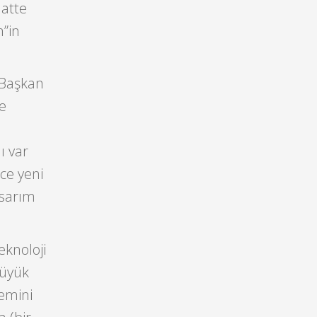
aatte
m”in
 Başkan
ve
ı var
ece yeni
asarım
eknoloji
büyük
temini