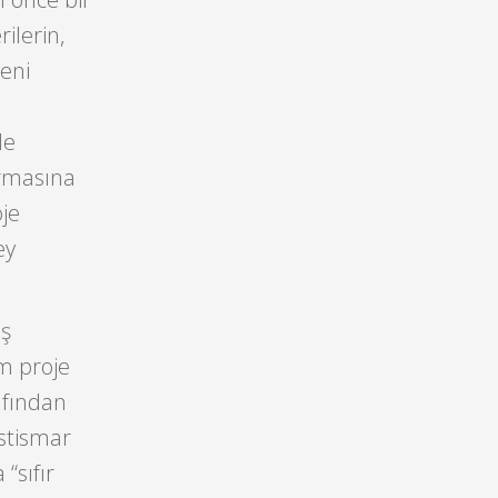
ilerin,
yeni
de
ırmasına
je
ey
iş
m proje
rafından
istismar
“sıfır