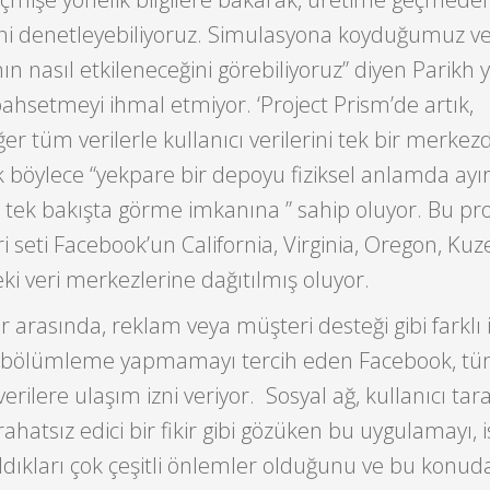
ini denetleyebiliyoruz. Simulasyona koyduğumuz ver
n nasıl etkileneceğini görebiliyoruz” diyen Parikh 
ahsetmeyi ihmal etmiyor. ‘Project Prism’de artık,
er tüm verilerle kullanıcı verilerini tek bir merkez
 böylece “yekpare bir depoyu fiziksel anlamda ay
 tek bakışta görme imkanına ” sahip oluyor. Bu pro
i seti Facebook’un California, Virginia, Oregon, Kuz
eki veri merkezlerine dağıtılmış oluyor.
er arasında, reklam veya müşteri desteği gibi farklı 
, bölümleme yapmamayı tercih eden Facebook, tü
 verilere ulaşım izni veriyor. Sosyal ağ, kullanıcı ta
atsız edici bir fikir gibi gözüken bu uygulamayı, 
ldıkları çok çeşitli önlemler olduğunu ve bu konuda 