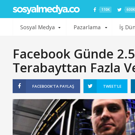
110K
600K
Sosyal Medya
Pazarlama
İş Dü
Facebook Günde 2.5 
Terabayttan Fazla V
FACEBOOK'TA
PAYLAŞ
TWEET'LE