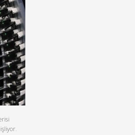
risi
şliyor.