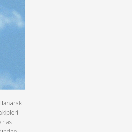
ullanarak
kipleri
e has
rdından