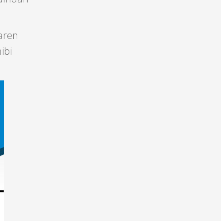
baren
ibi