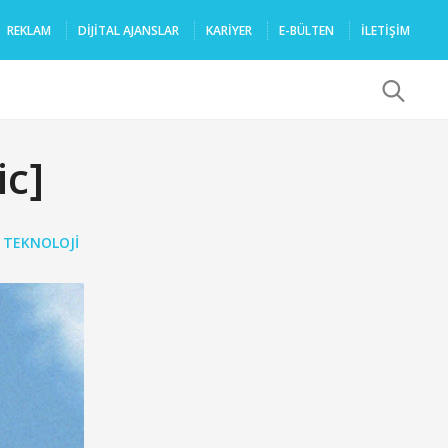
REKLAM
DIJITAL AJANSLAR
KARIYER
E-BÜLTEN
İLETİŞİM
x
ic]
,
TEKNOLOJI