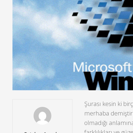
Şurası kesin ki bir
merhaba demiştir.
olmadığı anlamına
farklılıkları ve gü