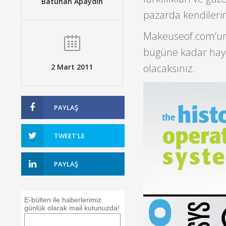
Batuhan Apaydın
pazarda kendileri
Makeuseof.com’un h
bugüne kadar hayat
olacaksınız.
2 Mart 2011
PAYLAŞ
TWEET'LE
PAYLAŞ
E-bülten ile haberlerimiz
günlük olarak mail kutunuzda!