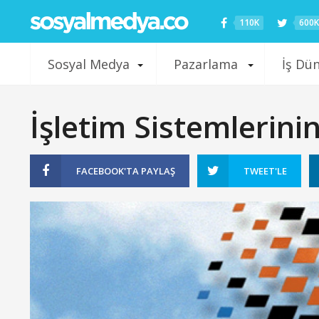
110K
600K
Sosyal Medya
Pazarlama
İş Dü
İşletim Sistemlerinin
FACEBOOK'TA
PAYLAŞ
TWEET'LE