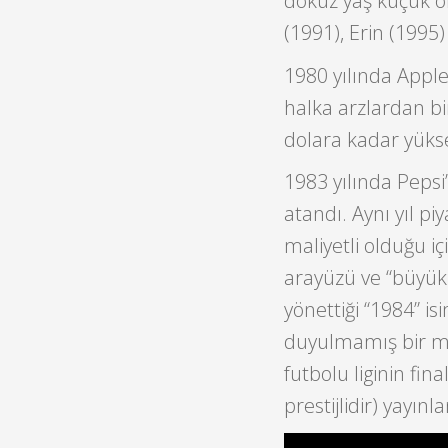
dokuz yaş küçük ol
(1991), Erin (1995
1980 yılında Apple
halka arzlardan bir
dolara kadar yükse
1983 yılında Pepsi
atandı. Aynı yıl p
maliyetli olduğu için
arayüzü ve “büyük 
yönettiği “1984” i
duyulmamış bir me
futbolu liginin fi
prestijlidir) yayınla