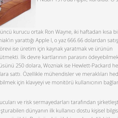
üncü kurucu ortak Ron Wayne, iki haftadan kısa bi
iak’ın yarattığı Apple I, o yaz 666.66 dolardan satı
örevi ise üretim için kaynak yaratmak ve ürünün
tmekti. İlk devre kartlarının parasını ödeyebilmek 
sünü 250 dolara, Wozniak ise Hewlett-Packard h
ara sattı. Özellikle mühendisler ve meraklıları he
ilmek için klavyeyi ve monitörü kullanıcının bağl
uları ve risk sermayedarları tarafından şirketleşti
uşturabilen dünyanın ilk kullanıcı dostu kişisel bilgi