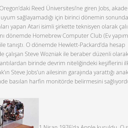
Oregon’daki Reed Üniversitesi’ne giren Jobs, akad
ne uyum sağlayamadığı için birinci dönemin sonund
ları yapan Atari isimli şirkette teknisyen olarak ça
aynı dönemde Homebrew Computer Club (Ev yapım
) ile tanıştı. O dönemde Hewlett-Packard’da hesap
e çalışan Steve Wozniak ile beraber düzenli olara
lantılardan birinde devrim niteliğindeki keşiflerini i
k’ın Steve Jobs’un ailesinin garajında yarattığı anak
inde basılan harfin monitörde belirmesini sağlıyord
1 Nisan 1976’da Apple kuruldu. O 