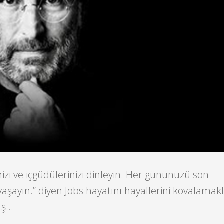
nizi ve içgüdülerinizi dinleyin. Her gününüzü son
şayın.” diyen Jobs hayatını hayallerini kovalamak
ış…