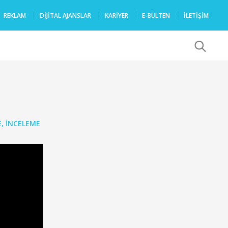
REKLAM
DIJITAL AJANSLAR
KARIYER
E-BÜLTEN
İLETİŞİM
x
E
,
İNCELEME