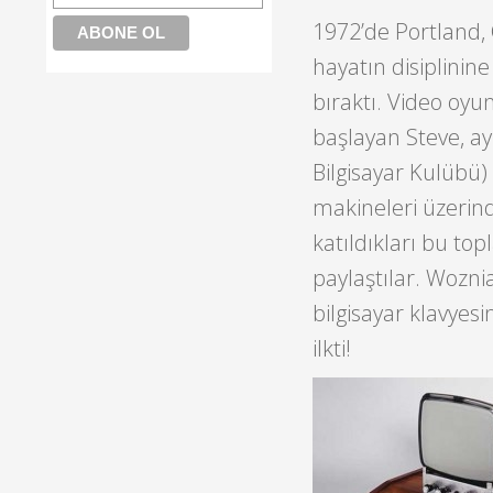
1972’de Portland, 
hayatın disiplini
bıraktı. Video oyun
başlayan Steve, 
Bilgisayar Kulübü
makineleri üzerind
katıldıkları bu top
paylaştılar. Woznia
bilgisayar klavyes
ilkti!