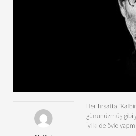
Her fırsatta “Kalbi
gününüzmüş gibi ya
İyi ki de öyle yapm