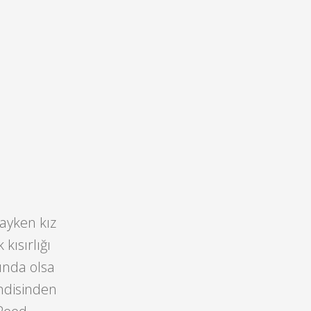
dayken kız
kısırlığı
ında olsa
endisinden