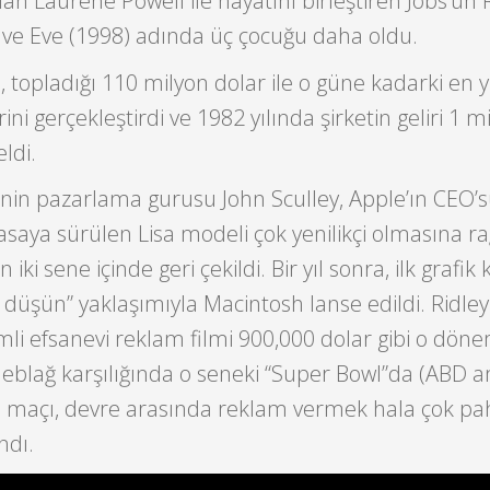
an Laurene Powell ile hayatını birleştiren Jobs’un
) ve Eve (1998) adında üç çocuğu daha oldu.
, topladığı 110 milyon dolar ile o güne kadarki en 
ini gerçekleştirdi ve 1982 yılında şirketin geliri 1 m
ldi.
’nin pazarlama gurusu John Sculley, Apple’ın CEO’s
iyasaya sürülen Lisa modeli çok yenilikçi olmasına 
 iki sene içinde geri çekildi. Bir yıl sonra, ilk grafik 
düşün” yaklaşımıyla Macintosh lanse edildi. Ridley
simli efsanevi reklam filmi 900,000 dolar gibi o dö
blağ karşılığında o seneki “Super Bowl”da (ABD 
nal maçı, devre arasında reklam vermek hala çok pah
ndı.