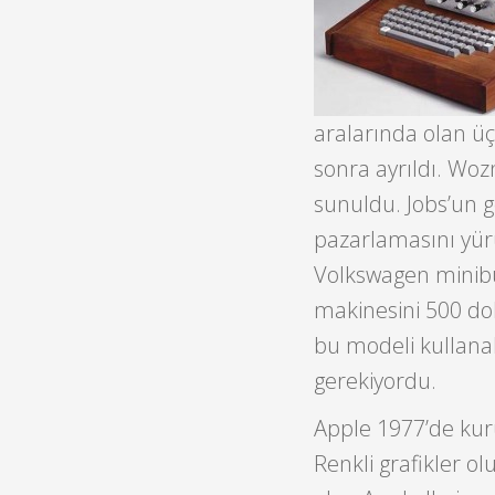
aralarında olan üç
sonra ayrıldı. Wozn
sunuldu. Jobs’un g
pazarlamasını yürü
Volkswagen minibü
makinesini 500 dol
bu modeli kullanab
gerekiyordu.
Apple 1977’de kuruc
Renkli grafikler ol