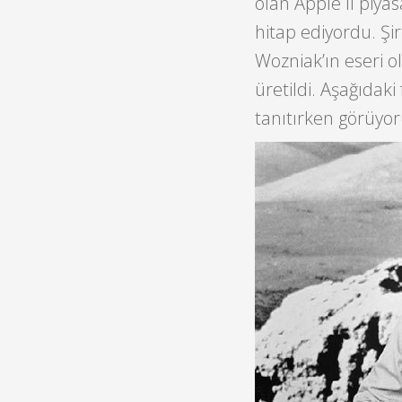
olan Apple II piyas
hitap ediyordu. Şir
Wozniak’ın eseri ol
üretildi. Aşağıdaki
tanıtırken görüyor