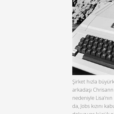
Şirket hızla büyürk
arkadaşı Chrisann 
nedeniyle Lisa’nın
da, Jobs kızını ka