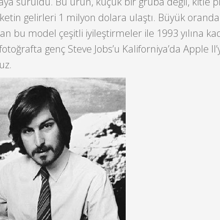
aya sürüldü. Bu ürün, küçük bir gruba değil, kitle 
ketin gelirleri 1 milyon dolara ulaştı. Büyük oranda
an bu model çeşitli iyileştirmeler ile 1993 yılına ka
 fotoğrafta genç Steve Jobs’u Kaliforniya’da Apple II’y
uz.