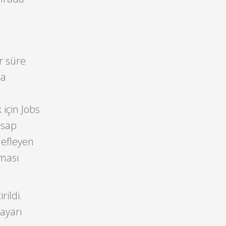
r süre
şa
için Jobs
esap
defleyen
aması
rildi.
sayarı