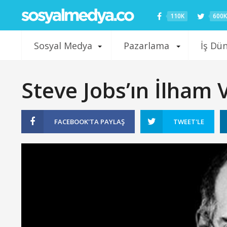
110K
600K
Sosyal Medya
Pazarlama
İş Dü
Steve Jobs’ın İlham 
FACEBOOK'TA
PAYLAŞ
TWEET'LE