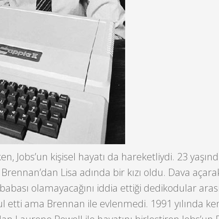
en, Jobs’un kişisel hayatı da hareketliydi. 23 yaşın
Brennan’dan Lisa adında bir kızı oldu. Dava açarak 
 babası olamayacağını iddia ettiği dedikodular aras
bul etti ama Brennan ile evlenmedi. 1991 yılında k