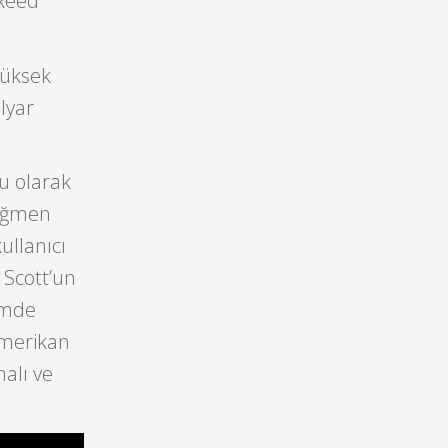
 Reed
yüksek
ilyar
u olarak
rağmen
kullanıcı
 Scott’un
nemde
amerikan
alı ve