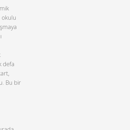
emik
a okulu
lışmaya
ı
k
lk defa
art,
u. Bu bir
sırada