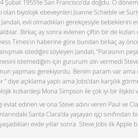
24 Şubat 1955’te San Francisco’da doğdu. O döne
i olan biyolojik ebeveynleri Joanne Schieble ve Suriy
Jandali, evli olmadıkları gerekçesiyle bebeklerini ev
ılar. Birkaç ay sonra evlenen çiftin bir de kızları 
iness Times’ın haberine göre bundan birkaç ay önc
nışmak istediğini söyleyen Jandali, “Parasının peş
ini istemediğim için gururum izin vermedi Steve
un yapması gerekiyordu. Benim param var ama
r.” diye açıklama yaptı ama Jobs’dan karşılık görm
lojik kızkardeşi Mona Simpson ile çok iyi bir ilişkisi 
evlat edinen ve ona Steve adını veren Paul ve Cla
larındaki Santa Clara’da yaşayan işçi sınıfından bir 
aşadıkları evde yıllar sonra Steve Jobs ilk Apple bi