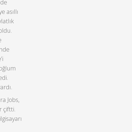
mde
e asıllı
latlık
oldu.
e
inde
’i
 oğlum
edi.
vardı.
ra Jobs,
çiftti.
lgisayarı