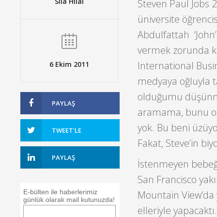
Sıla Hilal
Steven Paul Jobs 
üniversite öğrencis
Abdulfattah ‘John’ 
vermek zorunda kald
International Bus
6 Ekim 2011
medyaya oğluyla ta
olduğumu düşünmes
PAYLAŞ
aramama, bunu on
yok. Bu beni üzüyo
TWEET'LE
Fakat, Steve’in biyo
PAYLAŞ
İstenmeyen bebeği 
San Francisco yakın
E-bülten ile haberlerimiz
Mountain View’da y
günlük olarak mail kutunuzda!
elleriyle yapacaktı.