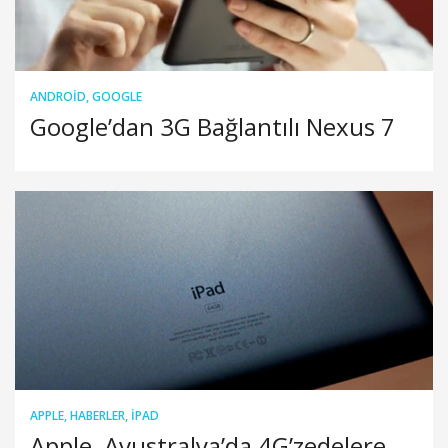
ANDROID
,
GOOGLE
Google’dan 3G Bağlantılı Nexus 7
APPLE
,
HABERLER
,
IPAD
Apple, Avustralya’da 4G’zedelere