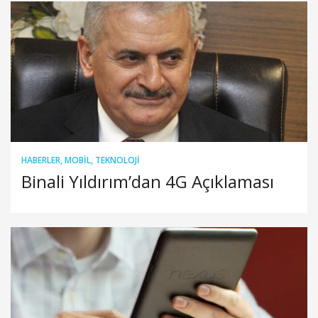
HABERLER
,
MOBIL
,
TEKNOLOJI
Binali Yıldırım’dan 4G Açıklaması