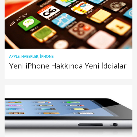
APPLE
,
HABERLER
,
IPHONE
Yeni iPhone Hakkında Yeni İddialar