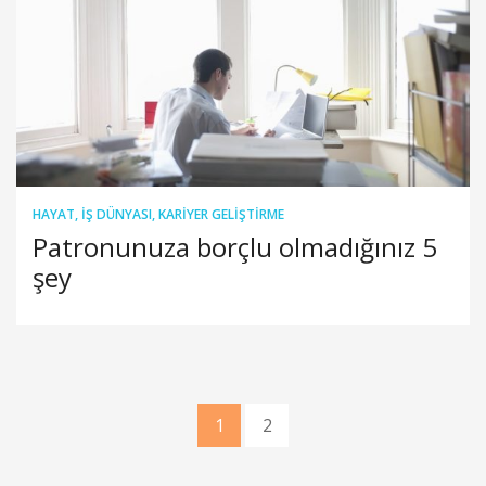
HAYAT
,
İŞ DÜNYASI
,
KARIYER GELIŞTIRME
Patronunuza borçlu olmadığınız 5
şey
1
2