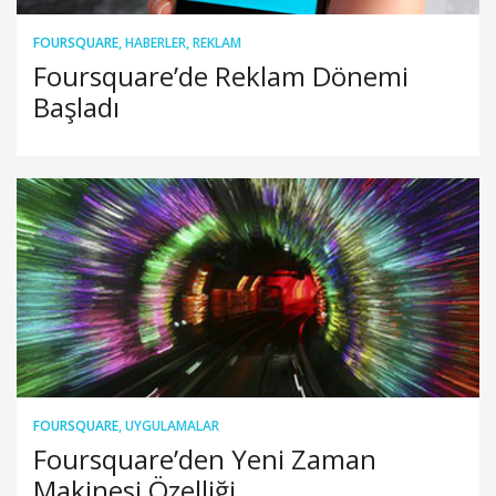
FOURSQUARE
,
HABERLER
,
REKLAM
Foursquare’de Reklam Dönemi
Başladı
FOURSQUARE
,
UYGULAMALAR
Foursquare’den Yeni Zaman
Makinesi Özelliği