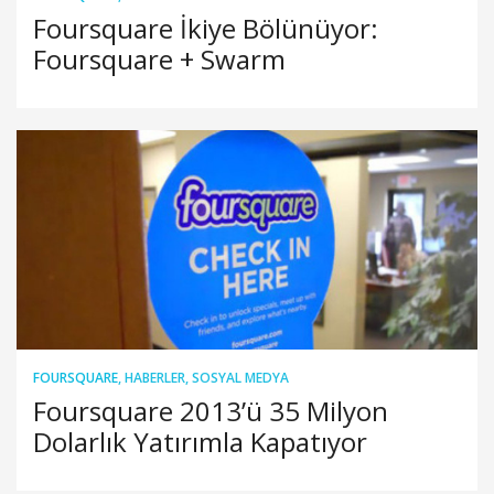
Foursquare İkiye Bölünüyor:
Foursquare + Swarm
FOURSQUARE
,
HABERLER
,
SOSYAL MEDYA
Foursquare 2013’ü 35 Milyon
Dolarlık Yatırımla Kapatıyor