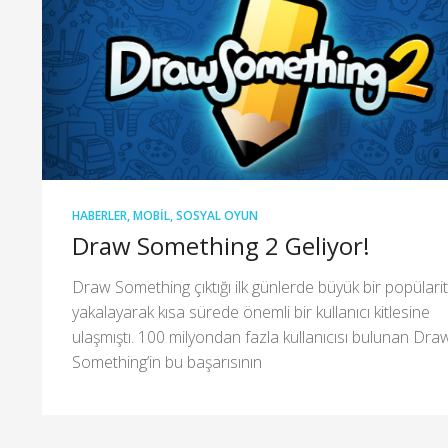
HABERLER
,
MOBIL
,
SOSYAL OYUN
Draw Something 2 Geliyor!
Draw Something çıktığı ilk günlerde büyük bir popülari
yakalayarak kısa sürede önemli bir kullanıcı kitlesine
ulaşmıştı. 100 milyondan fazla kullanıcısı bulunan Dra
Something’in bu başarısının