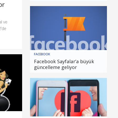
or
l ve
2’de
FACEBOOK
Facebook Sayfalar’a büyük
güncelleme geliyor