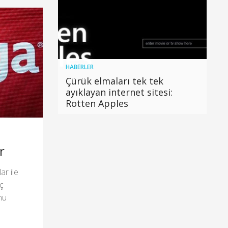
HABERLER
Çürük elmaları tek tek
ayıklayan internet sitesi:
Rotten Apples
r
ar ile
ç
nu