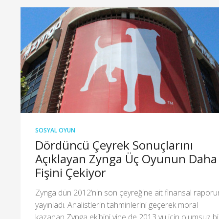
SOSYAL OYUN
Dördüncü Çeyrek Sonuçlarını
Açıklayan Zynga Üç Oyunun Daha
Fişini Çekiyor
Zynga dün 2012’nin son çeyreğine ait finansal rapor
yayınladı. Analistlerin tahminlerini geçerek moral
kazanan Zynga ekibini yine de 2013 yılı için olumsuz bi