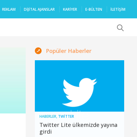
REKLAM
DIJITAL AJANSLAR
KARIYER
E-BÜLTEN
İLETİŞİM
x
Popüler Haberler
HABERLER
,
TWITTER
Twitter Lite ülkemizde yayına
girdi