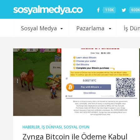
110K
600K
Sosyal Medya
Pazarlama
İş Dü
HABERLER
,
İŞ DÜNYASI
,
SOSYAL OYUN
Zynga Bitcoin ile Ödeme Kabul