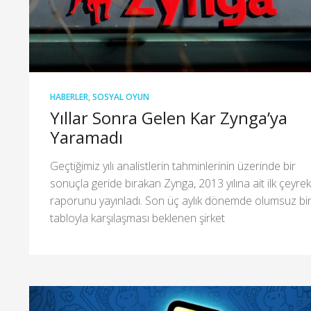
HABERLER
,
SOSYAL OYUN
Yıllar Sonra Gelen Kar Zynga’ya
Yaramadı
Geçtiğimiz yılı analistlerin tahminlerinin üzerinde bir
sonuçla geride bırakan Zynga, 2013 yılına ait ilk çeyrek
raporunu yayınladı. Son üç aylık dönemde olumsuz bi
tabloyla karşılaşması beklenen şirket