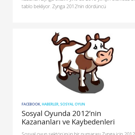
tablo bekliyor. Zynga 2012’nin dördüncü
FACEBOOK
,
HABERLER
,
SOSYAL OYUN
Sosyal Oyunda 2012’nin
Kazananları ve Kaybedenleri
Sosyal oyun sektörünün bir numarası Zynga için 2012