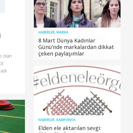
HABERLER
,
MARKA
i
8 Mart Dünya Kadınlar
Günü’nde markalardan dikkat
çeken paylaşımlar
p olan
ot
adı.
HABERLER
,
KAMPANYA
Elden ele aktarılan sevgi: