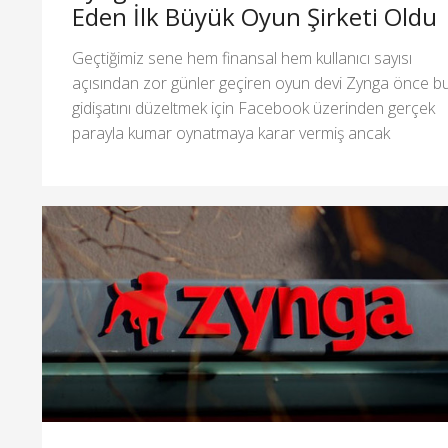
Eden İlk Büyük Oyun Şirketi Oldu
Geçtiğimiz sene hem finansal hem kullanıcı sayısı
açısından zor günler geçiren oyun devi Zynga önce b
gidişatını düzeltmek için Facebook üzerinden gerçek
parayla kumar oynatmaya karar vermiş ancak