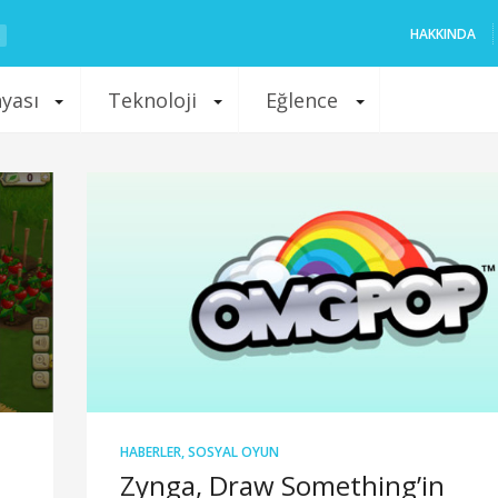
HAKKINDA
nyası
Teknoloji
Eğlence
HABERLER
,
SOSYAL OYUN
Zynga, Draw Something’in