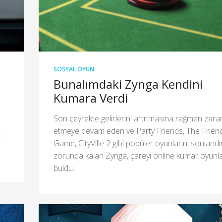
SOSYAL OYUN
Bunalımdaki Zynga Kendini
Kumara Verdi
Son çeyrekte gelirlerini artırmasına rağmen zara
etmeye devam eden ve Party Friends, The Frien
r
Game, CityVille 2 gibi popüler oyunlarını sonland
zorunda kalan Zynga, çareyi online kumar oyunl
buldu.