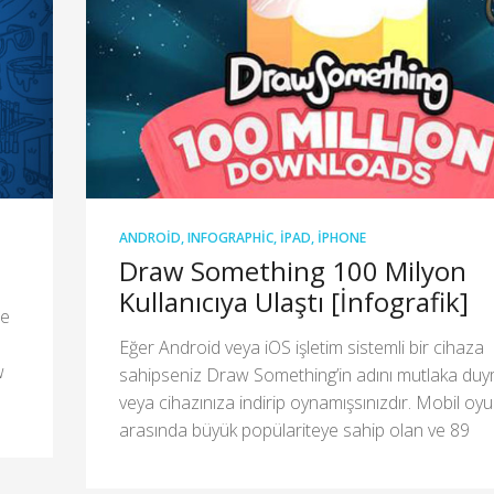
ANDROID
,
INFOGRAPHIC
,
IPAD
,
IPHONE
Draw Something 100 Milyon
Kullanıcıya Ulaştı [İnfografik]
te
Eğer Android veya iOS işletim sistemli bir cihaza
w
sahipseniz Draw Something’in adını mutlaka du
veya cihazınıza indirip oynamışsınızdır. Mobil oyu
arasında büyük popülariteye sahip olan ve 89