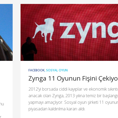
FACEBOOK
,
SOSYAL OYUN
Zynga 11 Oyunun Fişini Çekiyo
2012’yi borsada ciddi kayıplar ve ekonomik sıkıntıl
anacak olan Zynga, 2013 yılına temiz bir başlangı
yapmayı amaçlıyor. Sosyal oyun şirketi 11 oyunu
unu
piyasadan kaldırılma kararı aldı.
r