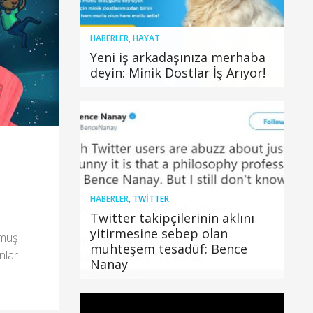
HABERLER
,
HAYAT
Yeni iş arkadaşınıza merhaba
deyin: Minik Dostlar İş Arıyor!
HABERLER
,
TWITTER
Twitter takipçilerinin aklını
yitirmesine sebep olan
ymuş
muhteşem tesadüf: Bence
nlar
Nanay