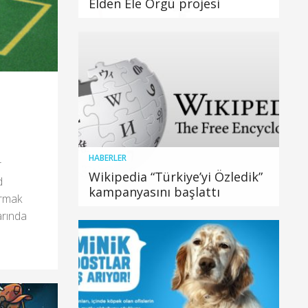
Elden Ele Örgü projesi
HABERLER
r
Wikipedia “Türkiye’yi Özledik”
d
kampanyasını başlattı
ırmak
arında