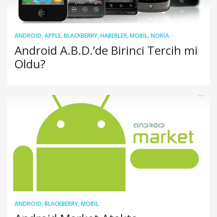
ANDROID
,
APPLE
,
BLACKBERRY
,
HABERLER
,
MOBIL
,
NOKIA
Android A.B.D.’de Birinci Tercih mi
Oldu?
ANDROID
,
BLACKBERRY
,
MOBIL